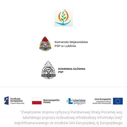
"Zwiększenie stopnia cyfryzacji Państwowej Straży Pożarnej woj.
lubelskiego poprzez rozbudowę infrastruktury informatycznej"
współfinansowanego ze środków Unii Europejskiej, tj. Europejskiego