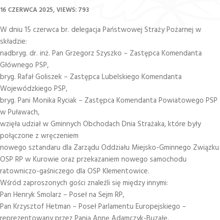
16 CZERWCA 2025
VIEWS: 793
W dniu 15 czerwca br. delegacja Państwowej Straży Pożarnej w
składzie:
nadbryg. dr. inż. Pan Grzegorz Szyszko – Zastępca Komendanta
Głównego PSP,
bryg. Rafał Goliszek – Zastępca Lubelskiego Komendanta
Wojewódzkiego PSP,
bryg. Pani Monika Ryciak – Zastępca Komendanta Powiatowego PSP
w Puławach,
wzięła udział w Gminnych Obchodach Dnia Strażaka, które były
połączone z wręczeniem
nowego sztandaru dla Zarządu Oddziału Miejsko-Gminnego Związku
OSP RP w Kurowie oraz przekazaniem nowego samochodu
ratowniczo-gaśniczego dla OSP Klementowice.
Wśród zaproszonych gości znaleźli się między innymi:
Pan Henryk Smolarz – Poseł na Sejm RP,
Pan Krzysztof Hetman – Poseł Parlamentu Europejskiego –
reprezentowany przez Panią Annę Adamczyk-Buzałę,