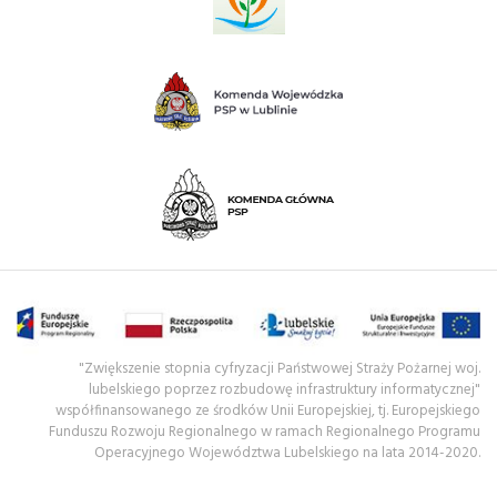
"Zwiększenie stopnia cyfryzacji Państwowej Straży Pożarnej woj.
lubelskiego poprzez rozbudowę infrastruktury informatycznej"
współfinansowanego ze środków Unii Europejskiej, tj. Europejskiego
Funduszu Rozwoju Regionalnego w ramach Regionalnego Programu
Operacyjnego Województwa Lubelskiego na lata 2014-2020.