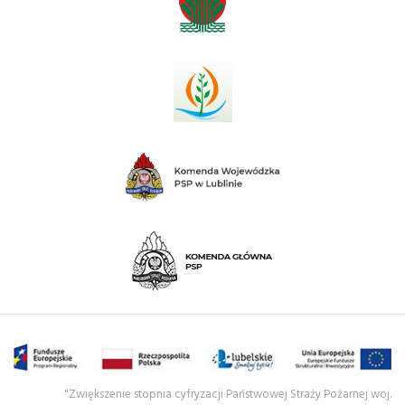
"Zwiększenie stopnia cyfryzacji Państwowej Straży Pożarnej woj.