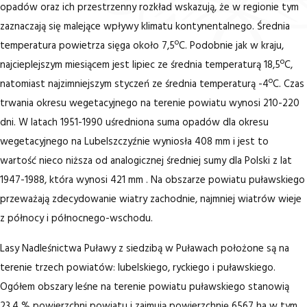
opadów oraz ich przestrzenny rozkład wskazują, że w regionie tym
zaznaczają się malejące wpływy klimatu kontynentalnego. Średnia
temperatura powietrza sięga około 7,5ºC. Podobnie jak w kraju,
najcieplejszym miesiącem jest lipiec ze średnia temperaturą 18,5ºC,
natomiast najzimniejszym styczeń ze średnia temperaturą -4ºC. Czas
trwania okresu wegetacyjnego na terenie powiatu wynosi 210-220
dni. W latach 1951-1990 uśredniona suma opadów dla okresu
wegetacyjnego na Lubelszczyźnie wyniosła 408 mm i jest to
wartość nieco niższa od analogicznej średniej sumy dla Polski z lat
1947-1988, która wynosi 421 mm . Na obszarze powiatu puławskiego
przeważają zdecydowanie wiatry zachodnie, najmniej wiatrów wieje
z północy i północnego-wschodu.
Lasy Nadleśnictwa Puławy z siedzibą w Puławach położone są na
terenie trzech powiatów: lubelskiego, ryckiego i puławskiego.
Ogółem obszary leśne na terenie powiatu puławskiego stanowią
23,4 % powierzchni powiatu i zajmują powierzchnię 6567 ha w tym