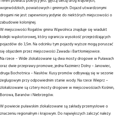
Teren powiatu pokryty jest gęstą siecią dróg krajowych,
wojewódzkich, powiatowych i gminnych. Dojazd utwardzonymi
drogami nie jest zapewniony jedynie do niektórych miejscowości o
zabudowie kolonijnej.
W miejscowości Rogalów gmina Wąwolnica znajduje się wiadukt
kolejki wąskotorowej, który ogranicza wysokość przejeżdżających
pojazdów do 3,5m. Na odcinku tym pojazdy wyższe mogą poruszać
się objazdem przez miejscowości Zawada i Bartłomiejowice.
Na rzece – Wiśle zlokalizowane są dwa mosty drogowe w Puławach
oraz dwie przeprawy promowe, jedna Kazimierz Dolny – Janowiec,
druga Bochotnica – Nasiłów. Kusy promów odbywają się w sezonie
żeglugowym przy odpowiednim stanie wody. Na rzece Wieprz –
zlokalizowane są cztery mosty drogowe w miejscowościach Kośmin,
Borowa, Baranów i Niebrzegów.
W powiecie puławskim zlokalizowane są zakłady przemysłowe o
znaczeniu regionalnym i krajowym. Do największych zaliczyć należy: