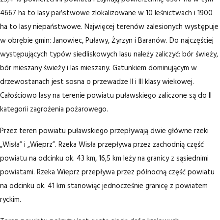
4667 ha to lasy państwowe zlokalizowane w 10 leśnictwach i 1900
ha to lasy niepaństwowe. Najwięcej terenów zalesionych występuje
w obrębie gmin: Janowiec, Puławy, Żyrzyn i Baranów. Do najczęściej
występujących typów siedliskowych lasu należy zaliczyć: bór świeży,
bór mieszany świeży i las mieszany. Gatunkiem dominującym w
drzewostanach jest sosna o przewadze II i III klasy wiekowej.
Całościowo lasy na terenie powiatu puławskiego zaliczone są do II
kategorii zagrożenia pożarowego.
Przez teren powiatu puławskiego przepływają dwie główne rzeki
„Wisła” i „Wieprz”. Rzeka Wisła przepływa przez zachodnią część
powiatu na odcinku ok. 43 km, 16,5 km leży na granicy z sąsiednimi
powiatami. Rzeka Wieprz przepływa przez północną część powiatu
na odcinku ok. 41 km stanowiąc jednocześnie granicę z powiatem
ryckim.