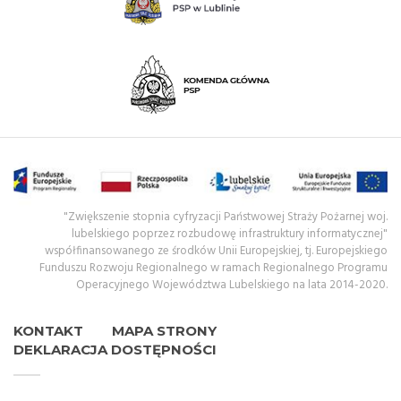
"Zwiększenie stopnia cyfryzacji Państwowej Straży Pożarnej woj.
lubelskiego poprzez rozbudowę infrastruktury informatycznej"
współfinansowanego ze środków Unii Europejskiej, tj. Europejskiego
Funduszu Rozwoju Regionalnego w ramach Regionalnego Programu
Operacyjnego Województwa Lubelskiego na lata 2014-2020.
KONTAKT
MAPA STRONY
DEKLARACJA DOSTĘPNOŚCI