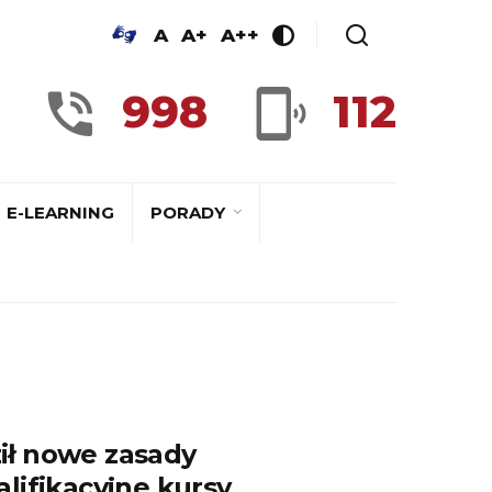
A
A+
A++
998
112
E-LEARNING
PORADY
ił nowe zasady
lifikacyjne kursy