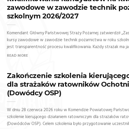
zawodowe w zawodzie technik poż
szkolnym 2026/2027
Komendant Główny Państwowej Straży Pożarnej zatwierdził „Zasa
kursy zawodowe w zawodzie technik pożarnictwa w roku szkol
jest transparentność procesu kwalifikowania. Każdy strażak ma ja
READ MORE
Zakończenie szkolenia kierująceg
dla strażaków ratowników Ochotni
(Dowódcy OSP)
W dniu 28 czerwca 2026 roku w Komendzie Powiatowej Państwow
szkolenie kierującego działaniem ratowniczym dla strażaków ra
(Dowódców OSP). Celem szkolenia było przygotowanie uczestnik