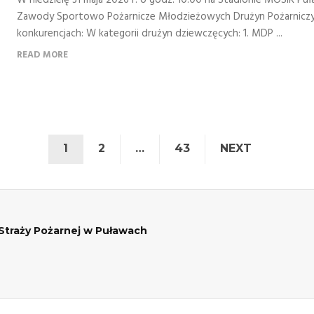
W niedzielę 31 maja 2026 r. o godz. 10:00 na Stadionie MOSiR Puł
Zawody Sportowo Pożarnicze Młodzieżowych Drużyn Pożarniczych
konkurencjach: W kategorii drużyn dziewczęcych: 1. MDP ...
READ MORE
1
2
…
43
NEXT
traży Pożarnej w Puławach