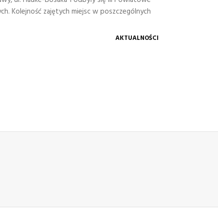
awy, ul. Hauke-Bosaka 1 odbyły się III Powiatowe
. Kolejność zajętych miejsc w poszczególnych
AKTUALNOŚCI