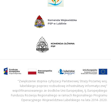
"Zwiększenie stopnia cyfryzacji Państwowej Straży Pożarnej woj.
lubelskiego poprzez rozbudowę infrastruktury informatycznej"
współfinansowanego ze środków Unii Europejskiej, tj. Europejskiego
Funduszu Rozwoju Regionalnego w ramach Regionalnego Programu
Operacyjnego Województwa Lubelskiego na lata 2014-2020.