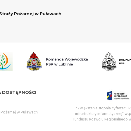
traży Pożarnej w Puławach
A DOSTĘPNOŚCI
"Zwiększenie stopnia cyfryzacji
Pożarnej w Puławach
infrastruktury informatycznej" ws
Funduszu Rozwoju Regionalnego 