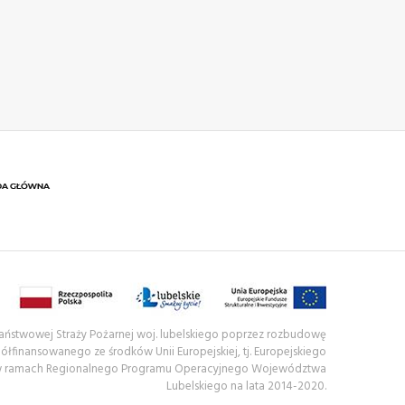
 Państwowej Straży Pożarnej woj. lubelskiego poprzez rozbudowę
półfinansowanego ze środków Unii Europejskiej, tj. Europejskiego
w ramach Regionalnego Programu Operacyjnego Województwa
Lubelskiego na lata 2014-2020.